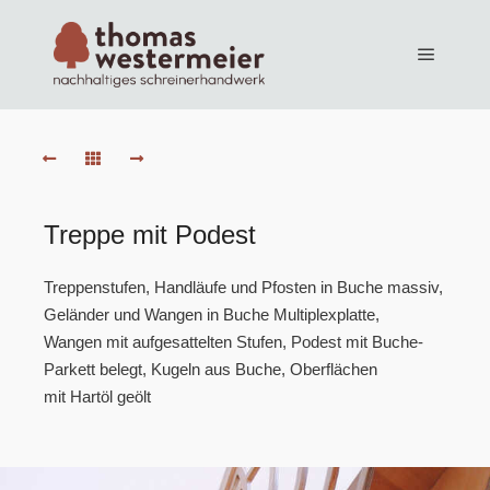
Hauptm
DSC00079
DSC00051
DSC00075
Treppe mit Podest
DSC00070
Treppenstufen, Handläufe und Pfosten in Buche massiv,
DSC00056
Geländer und Wangen in Buche Multiplexplatte,
DSC00068
Wangen mit aufgesattelten Stufen, Podest mit Buche-
Parkett belegt, Kugeln aus Buche, Oberflächen
DSC00053
mit Hartöl geölt